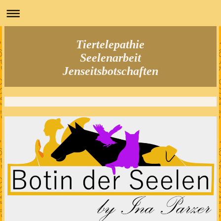
Tiertelepathie
Seelenarbeit
Jenseitsbotschaften