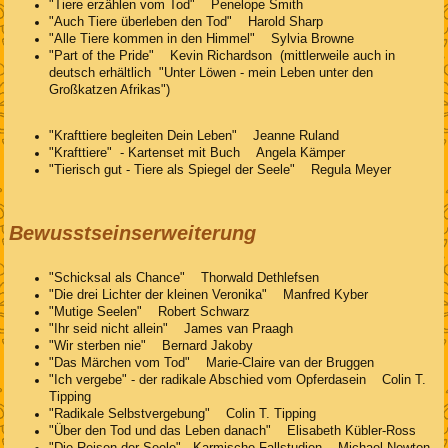
"Tiere erzählen vom Tod" Penelope Smith
"Auch Tiere überleben den Tod" Harold Sharp
"Alle Tiere kommen in den Himmel" Sylvia Browne
"Part of the Pride" Kevin Richardson (mittlerweile auch in
deutsch erhältlich "Unter Löwen - mein Leben unter den
Großkatzen Afrikas")
"Krafttiere begleiten Dein Leben" Jeanne Ruland
"Krafttiere" - Kartenset mit Buch Angela Kämper
"Tierisch gut - Tiere als Spiegel der Seele" Regula Meyer
Bewusstseinserweiterung
"Schicksal als Chance" Thorwald Dethlefsen
"Die drei Lichter der kleinen Veronika" Manfred Kyber
"Mutige Seelen" Robert Schwarz
"Ihr seid nicht allein" James van Praagh
"Wir sterben nie" Bernard Jakoby
"Das Märchen vom Tod" Marie-Claire van der Bruggen
"Ich vergebe" - der radikale Abschied vom Opferdasein Colin T.
Tipping
"Radikale Selbstvergebung" Colin T. Tipping
"Über den Tod und das Leben danach" Elisabeth Kübler-Ross