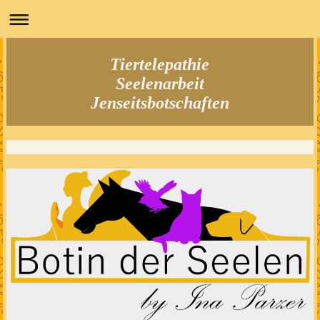
Tiertelepathie
Seelenarbeit
Jenseitsbotschaften