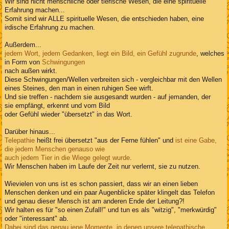
Wir sind nicht menschliche oder tierische Wesen, die eine spirituelle
Erfahrung machen...
Somit sind wir ALLE spirituelle Wesen, die entschieden haben, eine
irdische Erfahrung zu machen.
Außerdem...
jedem Wort, jedem Gedanken, liegt ein Bild, ein Gefühl zugrunde
, welches
in Form von
Schwingungen
nach außen wirkt.
Diese Schwingungen/Wellen verbreiten sich - vergleichbar mit den Wellen
eines Steines, den man in einen ruhigen See wirft.
Und sie treffen - nachdem sie ausgesandt wurden - auf jemanden, der
sie empfängt, erkennt und vom Bild
oder Gefühl wieder "übersetzt" in das Wort.
Darüber hinaus...
Telepathie
heißt frei übersetzt "aus der Ferne fühlen" und
ist eine Gabe,
die jedem Menschen genauso wie
auch jedem Tier in die Wiege gelegt wurde
.
Wir Menschen haben im Laufe der Zeit nur verlernt, sie zu nutzen.
Wievielen von uns ist es schon passiert, dass wir an einen lieben
Menschen denken und ein paar Augenblicke später klingelt das Telefon
und genau dieser Mensch ist am anderen Ende der Leitung?!
Wir halten es für "so einen Zufall!" und tun es als "witzig", "merkwürdig"
oder "interessant" ab.
Dabei sind das genau jene Momente, in denen unsere telepathische