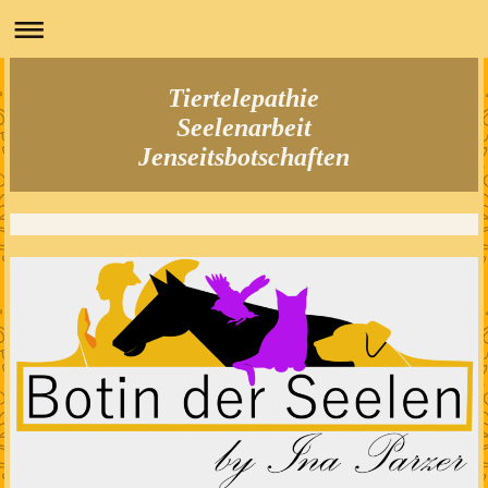
Tiertelepathie
Seelenarbeit
Jenseitsbotschaften