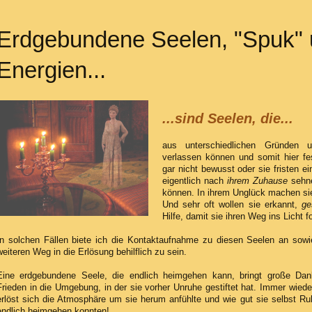
Erdgebundene Seelen, "Spuk" 
Energien...
...sind Seelen, die...
aus unterschiedlichen Gründen u
verlassen können und somit hier fe
gar nicht bewusst oder sie fristen e
eigentlich nach
ihrem Zuhause
sehne
können. In ihrem Unglück machen si
Und sehr oft wollen sie erkannt,
ge
Hilfe, damit sie ihren Weg ins Licht 
In solchen Fällen biete ich die Kontaktaufnahme zu diesen Seelen an sowi
weiteren Weg in die Erlösung behilflich zu sein.
Eine erdgebundene Seele, die endlich heimgehen kann, bringt große Dank
Frieden in die Umgebung, in der sie vorher Unruhe gestiftet hat. Immer wied
erlöst sich die Atmosphäre um sie herum anfühlte und wie gut sie selbst R
endlich heimgehen konnten!